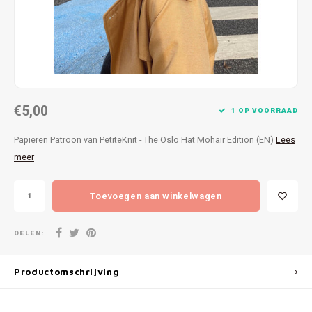
Patches
Sterr
Repareren
Colour
Ritsen
Ton-s
€5,00
Spelden en vastmaken
iWool
1 OP VOORRAAD
Papieren Patroon van PetiteKnit - The Oslo Hat Mohair Edition (EN)
Lees
Overige fournituren
Grote
meer
Boter
Toevoegen aan winkelwagen
Per L
DELEN:
Kabel
Productomschrijving