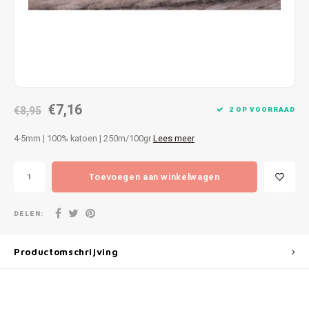
Patches
Sterr
Repareren
Colour
Ritsen
Ton-s
€7,16
Spelden en vastmaken
€8,95
iWool
2 OP VOORRAAD
4-5mm | 100% katoen | 250m/100gr
Lees meer
Overige fournituren
Grote
Toevoegen aan winkelwagen
Boter
Per L
DELEN:
Kabel
Productomschrijving