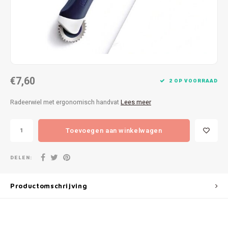
Patches
Sterr
Repareren
Colour
Ritsen
Ton-s
€7,60
Spelden en vastmaken
iWool
2 OP VOORRAAD
Radeerwiel met ergonomisch handvat
Lees meer
Overige fournituren
Grote
Toevoegen aan winkelwagen
Boter
Per L
DELEN:
Kabel
Productomschrijving