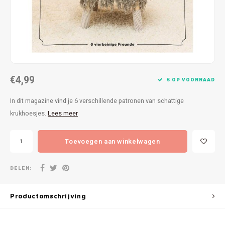
Patches
Sterr
Repareren
Colour
Ritsen
Ton-s
€4,99
Spelden en vastmaken
iWool
5 OP VOORRAAD
In dit magazine vind je 6 verschillende patronen van schattige
Overige fournituren
Grote
krukhoesjes.
Lees meer
Boter
Toevoegen aan winkelwagen
Per L
DELEN:
Kabel
Productomschrijving