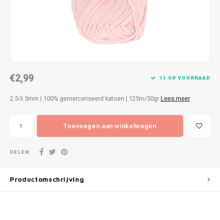
Patches
Sterr
Repareren
Colour
Ritsen
Ton-s
€2,99
Spelden en vastmaken
iWool
11 OP VOORRAAD
2.5-3.5mm | 100% gemerceriseerd katoen | 125m/50gr
Lees meer
Overige fournituren
Grote
Toevoegen aan winkelwagen
Boter
Per L
DELEN:
Kabel
Productomschrijving