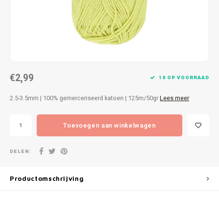
Patches
Sterr
Repareren
Colour
Ritsen
Ton-s
€2,99
Spelden en vastmaken
iWool
10 OP VOORRAAD
2.5-3.5mm | 100% gemerceriseerd katoen | 125m/50gr
Lees meer
Overige fournituren
Grote
Toevoegen aan winkelwagen
Boter
Per L
DELEN:
Kabel
Productomschrijving