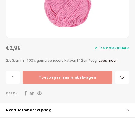
Patches
Sterr
Repareren
Colour
Ritsen
Ton-s
€2,99
Spelden en vastmaken
iWool
7 OP VOORRAAD
2.5-3.5mm | 100% gemerceriseerd katoen | 125m/50gr
Lees meer
Overige fournituren
Grote
Toevoegen aan winkelwagen
Boter
Per L
DELEN:
Kabel
Productomschrijving