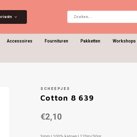
orieën
Accessoires
Fournituren
Pakketten
Workshops 
SCHEEPJES
Cotton 8 639
€2,10
3mm | 100% katoen | 170m/50gr