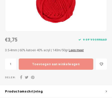
Patches
Sterr
Repareren
Colour
Ritsen
Ton-s
€3,75
Spelden en vastmaken
iWool
9 OP VOORRAAD
3.5-4mm | 60% katoen 40% acryl | 140m/50gr
Lees meer
Overige fournituren
Grote
Toevoegen aan winkelwagen
Boter
Per L
DELEN:
Kabel
Productomschrijving