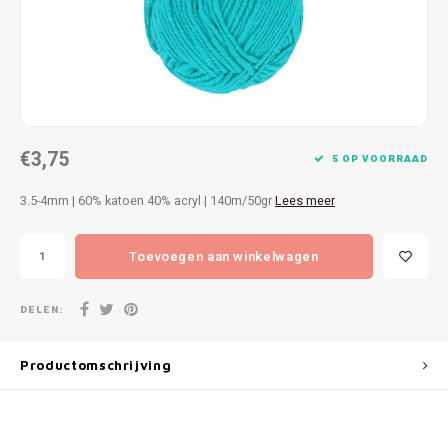
Patches
Sterr
Repareren
Colour
Ritsen
Ton-s
€3,75
Spelden en vastmaken
iWool
5 OP VOORRAAD
3.5-4mm | 60% katoen 40% acryl | 140m/50gr
Lees meer
Overige fournituren
Grote
Toevoegen aan winkelwagen
Boter
Per L
DELEN:
Kabel
Productomschrijving