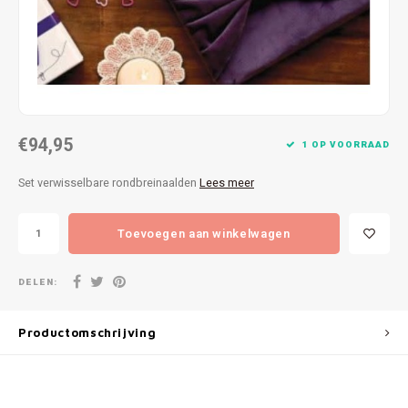
Patches
Sterr
Repareren
Colour
Ritsen
Ton-s
€94,95
Spelden en vastmaken
iWool
1 OP VOORRAAD
Set verwisselbare rondbreinaalden
Lees meer
Overige fournituren
Grote
Toevoegen aan winkelwagen
Boter
Per L
DELEN:
Kabel
Productomschrijving