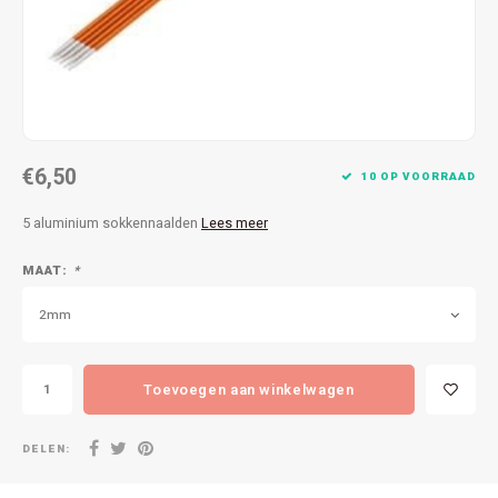
Patches
Sterr
Repareren
Colour
Ritsen
Ton-s
€6,50
Spelden en vastmaken
iWool
10 OP VOORRAAD
5 aluminium sokkennaalden
Lees meer
Overige fournituren
Grote
MAAT:
*
Boter
2mm
Per L
Toevoegen aan winkelwagen
Kabel
DELEN: