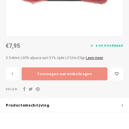
Patches
Sterr
Repareren
Colour
Ritsen
Ton-s
€7,95
Spelden en vastmaken
iWool
2 OP VOORRAAD
3.5-4mm | 69% alpaca suri 31% zijde | 212m/25gr
Lees meer
Overige fournituren
Grote
Toevoegen aan winkelwagen
Boter
Per L
DELEN:
Kabel
Productomschrijving