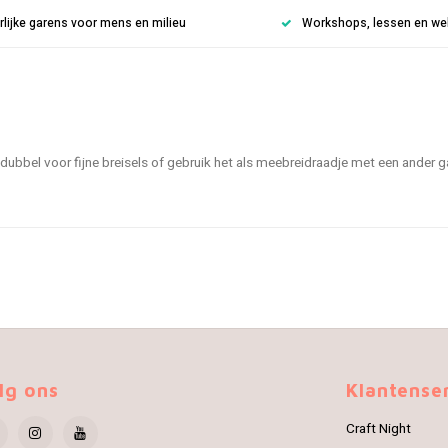
rlijke garens voor mens en milieu
Workshops, lessen en weke
f dubbel voor fijne breisels of gebruik het als meebreidraadje met een ander 
lg ons
Klantense
Craft Night