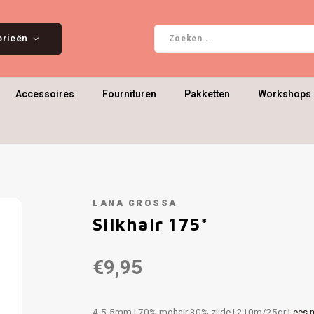
orieën
Accessoires
Fournituren
Pakketten
Workshops 
LANA GROSSA
Silkhair 175*
€9,95
4.5-5mm | 70% mohair 30% zijde | 210m/25gr
Lees 