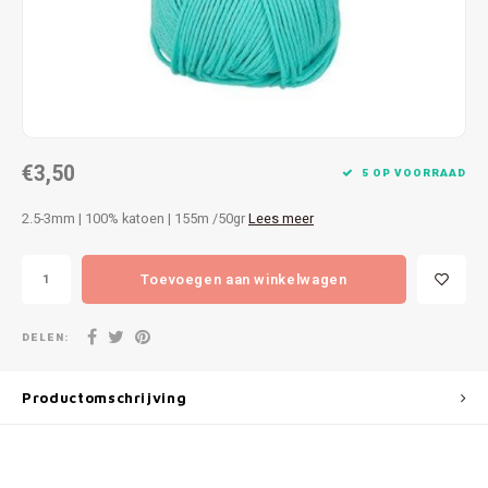
Patches
Sterr
Repareren
Colour
Ritsen
Ton-s
€3,50
Spelden en vastmaken
iWool
5 OP VOORRAAD
2.5-3mm | 100% katoen | 155m /50gr
Lees meer
Overige fournituren
Grote
Toevoegen aan winkelwagen
Boter
Per L
DELEN:
Kabel
Productomschrijving