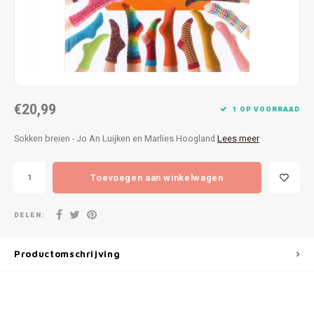
Patches
Sterr
Repareren
Colour
Ritsen
Ton-s
€20,99
1 OP VOORRAAD
Spelden en vastmaken
iWool
Sokken breien - Jo An Luijken en Marlies Hoogland
Lees meer
Overige fournituren
Grote
Toevoegen aan winkelwagen
Boter
Per L
DELEN:
Kabel
Productomschrijving