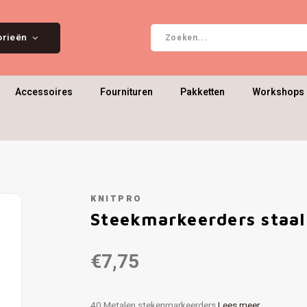
orieën
Accessoires
Fournituren
Pakketten
Workshops 
KNITPRO
Steekmarkeerders staal
€7,75
40 Metalen stekenmarkeerders
Lees meer