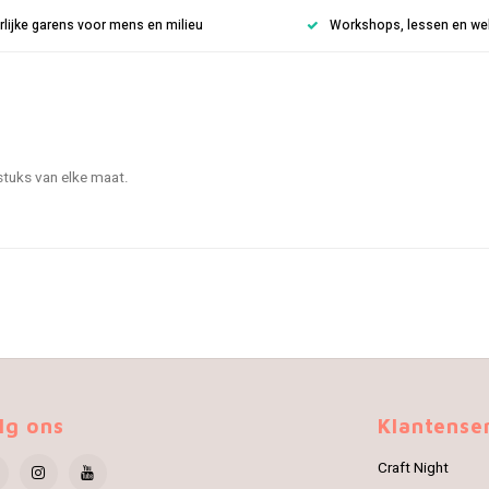
rlijke garens voor mens en milieu
Workshops, lessen en weke
stuks van elke maat.
lg ons
Klantense
Craft Night