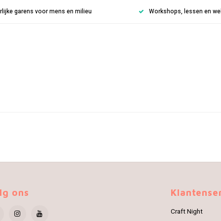
rlijke garens voor mens en milieu
Workshops, lessen en weke
lg ons
Klantense
Craft Night