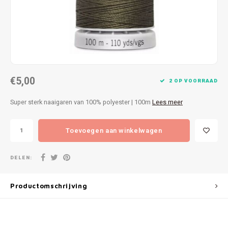
Patches
Sterr
Repareren
Colour
Ritsen
Ton-s
€5,00
Spelden en vastmaken
iWool
2 OP VOORRAAD
Super sterk naaigaren van 100% polyester | 100m
Lees meer
Overige fournituren
Grote
Toevoegen aan winkelwagen
Boter
Per L
DELEN:
Kabel
Productomschrijving