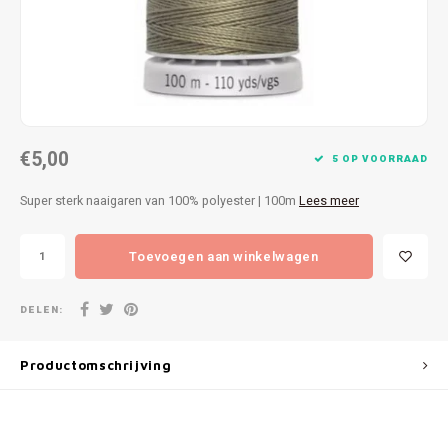
Patches
Sterr
Repareren
Colour
Ritsen
Ton-s
€5,00
Spelden en vastmaken
iWool
5 OP VOORRAAD
Super sterk naaigaren van 100% polyester | 100m
Lees meer
Overige fournituren
Grote
Toevoegen aan winkelwagen
Boter
Per L
DELEN:
Kabel
Productomschrijving