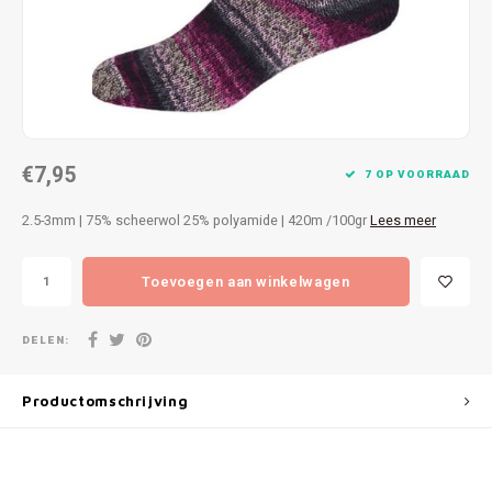
Patches
Sterr
Repareren
Colour
Ritsen
Ton-s
€7,95
Spelden en vastmaken
iWool
7 OP VOORRAAD
2.5-3mm | 75% scheerwol 25% polyamide | 420m /100gr
Lees meer
Overige fournituren
Grote
Toevoegen aan winkelwagen
Boter
Per L
DELEN:
Kabel
Productomschrijving