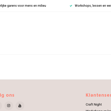
rlijke garens voor mens en milieu
Workshops, lessen en weke
lg ons
Klantense
Craft Night