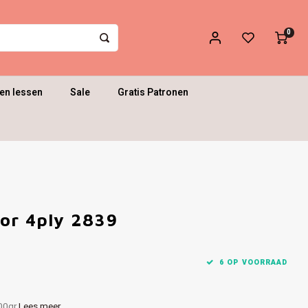
0
en lessen
Sale
Gratis Patronen
or 4ply 2839
6 OP VOORRAAD
100gr
Lees meer