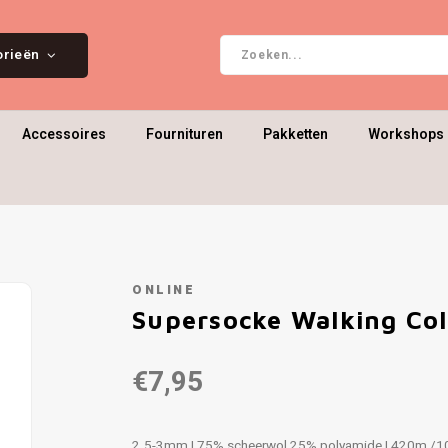
orieën
Accessoires
Fournituren
Pakketten
Workshops 
ONLINE
Supersocke Walking Col
€7,95
2.5-3mm | 75% scheerwol 25% polyamide | 420m /