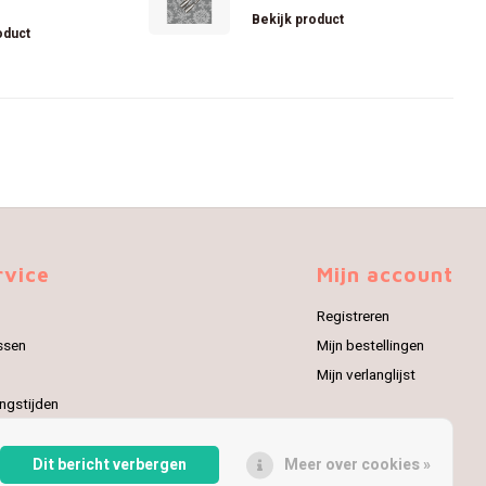
Bekijk product
oduct
rvice
Mijn account
Registreren
ssen
Mijn bestellingen
Mijn verlanglijst
ngstijden
urneren
Dit bericht verbergen
Meer over cookies »