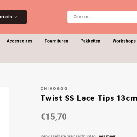
orieën
Accessoires
Fournituren
Pakketten
Workshops 
CHIAOGOO
Twist SS Lace Tips 13c
€15,70
Verwisselbare breinaaldpunten
Lees meer