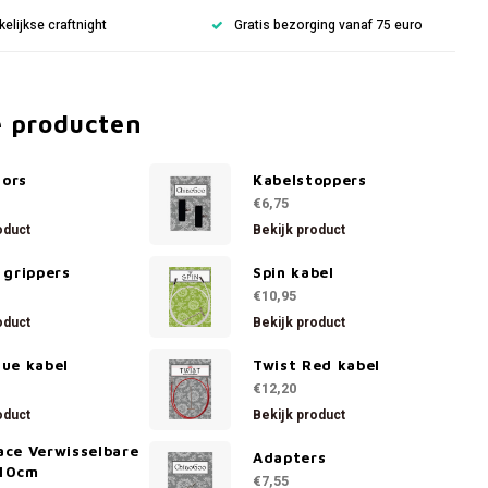
lijkse craftnight
Gratis bezorging vanaf 75 euro
e producten
tors
Kabelstoppers
€6,75
oduct
Bekijk product
e grippers
Spin kabel
€10,95
oduct
Bekijk product
lue kabel
Twist Red kabel
€12,20
oduct
Bekijk product
ace Verwisselbare
Adapters
 10cm
€7,55