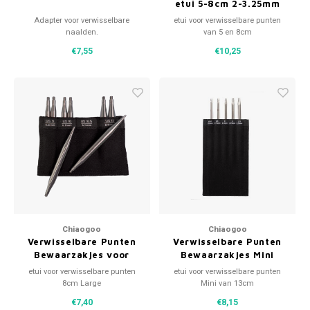
etui 5-8cm 2-3.25mm
Adapter voor verwisselbare
etui voor verwisselbare punten
naalden.
van 5 en 8cm
€7,55
€10,25
Chiaogoo
Chiaogoo
Verwisselbare Punten
Verwisselbare Punten
Bewaarzakjes voor
Bewaarzakjes Mini
8cm 5.5-8mm
7x12cm 1.5-2.5mm
etui voor verwisselbare punten
etui voor verwisselbare punten
8cm Large
Mini van 13cm
€7,40
€8,15