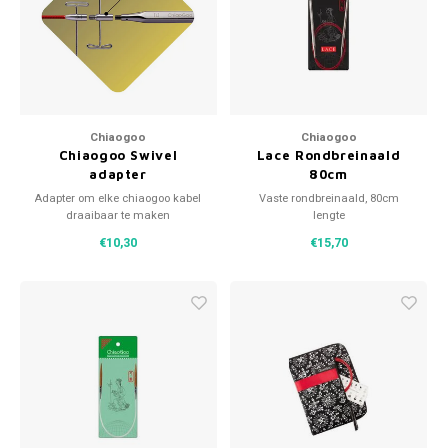
Patches
Sterr
Repareren
Colour
Ritsen
Ton-s
Chiaogoo
Chiaogoo
Chiaogoo Swivel
Lace Rondbreinaald
Spelden en vastmaken
iWool
adapter
80cm
Adapter om elke chiaogoo kabel
Vaste rondbreinaald, 80cm
Overige fournituren
Grote
draaibaar te maken
lengte
€10,30
€15,70
Boter
Per L
Kabel