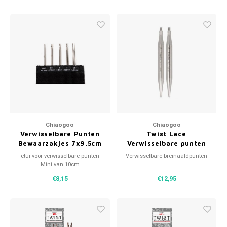
Chiaogoo
Chiaogoo
Verwisselbare Punten
Twist Lace
Bewaarzakjes 7x9.5cm
Verwisselbare punten
Mini 1.5-2.5mm
8cm
etui voor verwisselbare punten
Verwisselbare breinaaldpunten
Mini van 10cm
€8,15
€12,95