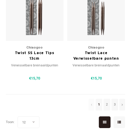
Chiaogoo
Chiaogoo
Twist SS Lace Tips
Twist Lace
13cm
Verwisselbare punten
10cm
Verwisselbare breinaaldpunten
Verwisselbare breinaaldpunten
€15,70
€15,70
1
2
3
Toon:
12