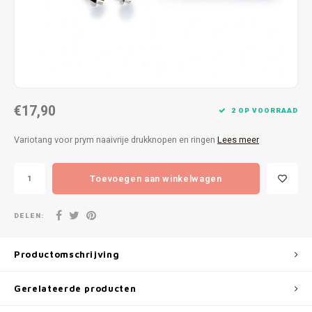
Patches
Sterr
Repareren
Colour
Ritsen
Ton-s
€17,90
Spelden en vastmaken
iWool
2 OP VOORRAAD
Variotang voor prym naaivrije drukknopen en ringen
Lees meer
Overige fournituren
Grote
Toevoegen aan winkelwagen
Boter
Per L
DELEN:
Kabel
Productomschrijving
Gerelateerde producten