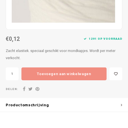
Patches
Sterr
Repareren
Colour
Ritsen
Ton-s
€0,12
1291 OP VOORRAAD
Spelden en vastmaken
iWool
Zacht elastiek. speciaal geschikt voor mondkapjes. Wordt per meter
verkocht.
Overige fournituren
Grote
Boter
Toevoegen aan winkelwagen
Per L
DELEN:
Kabel
Productomschrijving