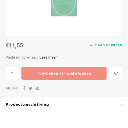
Patches
Sterr
Repareren
Colour
Ritsen
Ton-s
€11,55
Spelden en vastmaken
iWool
2 OP VOORRAAD
Vaste rondbreinaald
Lees meer
Overige fournituren
Grote
Toevoegen aan winkelwagen
Boter
Per L
DELEN:
Kabel
Productomschrijving