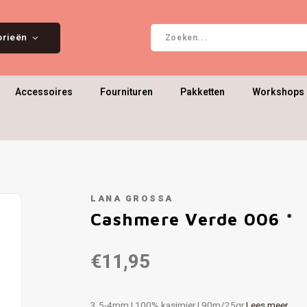
orieën
Accessoires
Fournituren
Pakketten
Workshops 
LANA GROSSA
Cashmere Verde 006 *
€11,95
3.5-4mm | 100% kasjmier | 90m/25gr
Lees meer