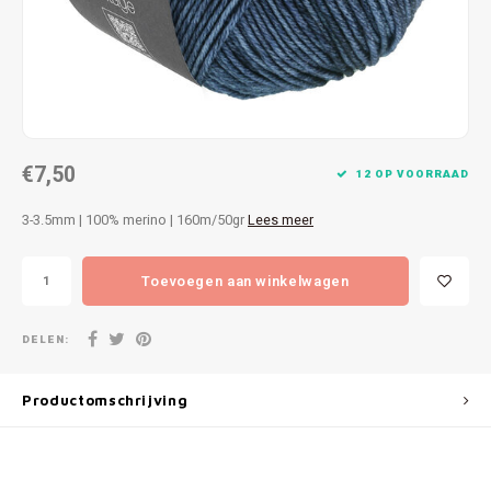
Patches
Sterr
Repareren
Colour
Ritsen
Ton-s
€7,50
Spelden en vastmaken
iWool
12 OP VOORRAAD
3-3.5mm | 100% merino | 160m/50gr
Lees meer
Overige fournituren
Grote
Toevoegen aan winkelwagen
Boter
Per L
DELEN:
Kabel
Productomschrijving