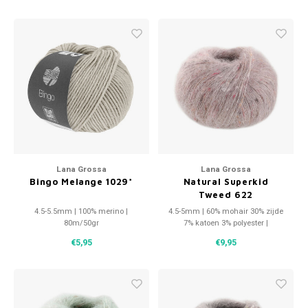
Lana Grossa
Lana Grossa
Bingo Melange 1029*
Natural Superkid
Tweed 622
4.5-5.5mm | 100% merino |
4.5-5mm | 60% mohair 30% zijde
80m/50gr
7% katoen 3% polyester |
220m/25g
€5,95
€9,95