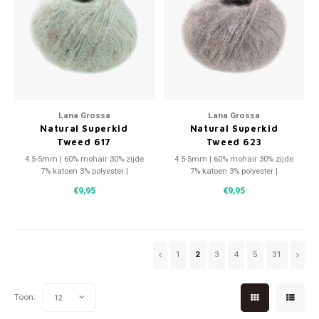
Lana Grossa
Lana Grossa
Natural Superkid
Natural Superkid
Tweed 617
Tweed 623
4.5-5mm | 60% mohair 30% zijde
4.5-5mm | 60% mohair 30% zijde
7% katoen 3% polyester |
7% katoen 3% polyester |
220m/25g
220m/25g
€9,95
€9,95
1
2
3
4
5
31
Toon:
12