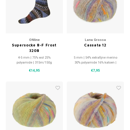
Patches
Sterr
Repareren
Colour
Ritsen
Ton-s
ONline
Lana Grossa
Supersocke 8-F Frost
Cassata 12
Spelden en vastmaken
iWool
3208
4-5 mm | 75% wol 25%
5 mm | 54% extrafijne merino
Overige fournituren
Grote
polyamide | 315m/150g
30% polyamide 16% katoen |
175m/50g
€14,95
€7,95
Boter
Per L
Kabel