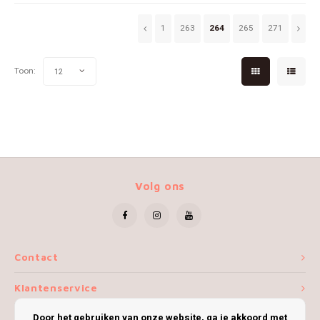
1
263
264
265
271
Toon:
12
Volg ons
Contact
Klantenservice
Door het gebruiken van onze website, ga je akkoord met
Mijn account