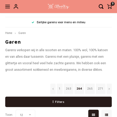
0
Hoofdmenu / brei- en haaknaalden
Hoofdmenu / accessoires
Hoofdmenu / fournituren
Hoofdmenu / pakketten
Hoofdmenu / patronen
Hoofdmenu / garen
Hoofdmenu / sale
Eerlijke garens voor mens en milieu
Brei- en haaknaalden
Accessoires
Fournituren
Pakketten
Patronen
Garen
Sale
Home
Garen
Garen
Sokkenwol
Breinaalden
Boeken
Brei- en haakaccessoires
Elastiek en band
Haken
Garen
Naald
Basis
Steek
Siersl
Garens verkopen wij in alle soorten en maten. 100% wol, 100% katoen
Babygaren
Haaknaalden
Tijdschriften
Kant-en-klare sokken
Knippen en snijden
Breien
Verwi
Net to
en van alles daar tussenin. Garens met een pluisje, garens met een
glittertje en vooral heel veel hele zachte garens. We hebben ook een
Meebreigaren
Overige naalden
Losse patronen
Ogen, neuzen, belletjes etc.
Knopen en sluitingen
Vaste
Ahab 
groot assortiment sokkenwol en meebreigarens, in diverse diktes.
Gratis Patronen
Sieraden
Meten en aftekenen
Recht
Babys
1
263
264
265
271
Tassen, etuis, koffers
Naai- en borduurnaalden
Sokke
Gehaa
Filters
Naaigaren
Zickz
Toon:
12