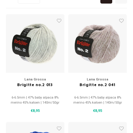
Patches
Sterr
Repareren
Colour
Ritsen
Ton-s
Spelden en vastmaken
iWool
Overige fournituren
Grote
Boter
Lana Grossa
Lana Grossa
Brigitte no.2 013
Brigitte no.2 041
Per L
6-6.5mm | 47% baby alpaca 8%
6-6.5mm | 47% baby alpaca 8%
merino 45% katoen | 140m/50gr
merino 45% katoen | 140m/50gr
Kabel
€8,95
€8,95